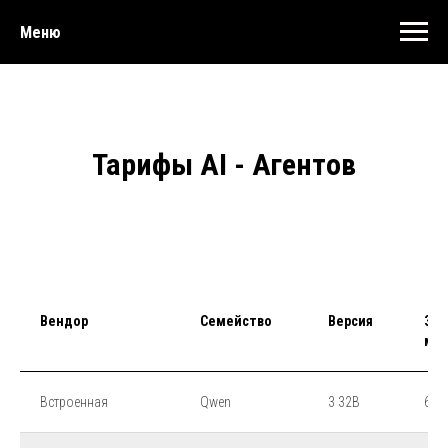
Меню
Тарифы AI - Агентов
Вендор
Семейство
Версия
За
мин
Встроенная
Qwen
3 32B
6,5