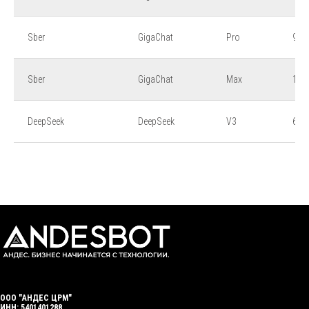
Sber
GigaChat
Pro
9,5
Sber
GigaChat
Max
10,5
DeepSeek
DeepSeek
V3
6,5
ООО "АНДЕС ЦРМ"
ИНН: 5401401288