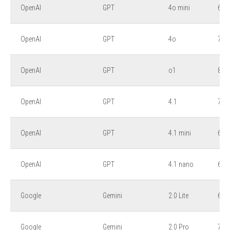
OpenAI
GPT
4o mini
6,5
OpenAI
GPT
4o
7,5
OpenAI
GPT
o1
8,5
OpenAI
GPT
4.1
7,35
OpenAI
GPT
4.1 mini
6,7
OpenAI
GPT
4.1 nano
6,7
Google
Gemini
2.0 Lite
6,5
Google
Gemini
2.0 Pro
7,0