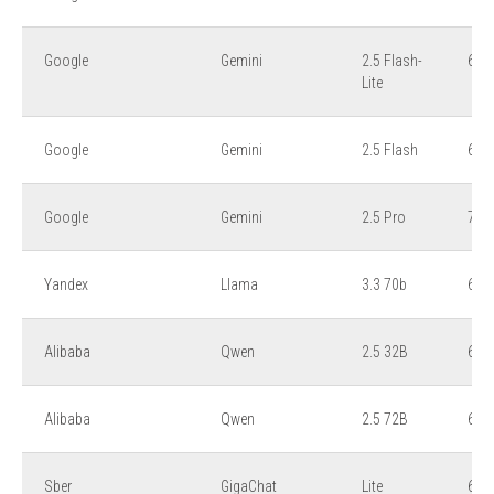
Google
Gemini
2.5 Flash-
6,5
Lite
Google
Gemini
2.5 Flash
6,8
Google
Gemini
2.5 Pro
7,5
Yandex
Llama
3.3 70b
6,5
Alibaba
Qwen
2.5 32B
6,5
Alibaba
Qwen
2.5 72B
6,5
Sber
GigaChat
Lite
6,5